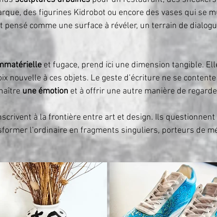
arque, des figurines Kidrobot ou encore des vases qui se 
t pensé comme une surface à révéler, un terrain de dialogu
mmatérielle
et fugace, prend ici une dimension tangible. El
x nouvelle à ces objets. Le geste d’écriture ne se contente 
 naître
une émotion
et à offrir une autre manière de regarde
nscrivent à la frontière entre art et design. Ils questionnent
sformer l’ordinaire en fragments singuliers, porteurs de m