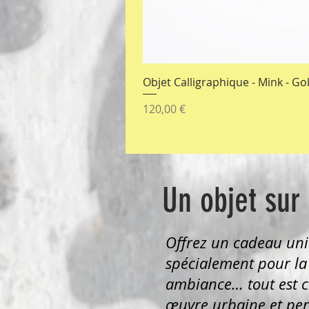
Objet Calligraphique - Mink - Go
Prix
120,00 €
Un objet sur
Offrez un cadeau uni
spécialement pour la
ambiance… tout est c
œuvre urbaine et per