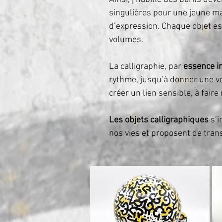
singulières pour une jeune m
d’expression. Chaque objet es
volumes.
La calligraphie, par
essence i
rythme, jusqu’à donner une voi
créer un lien sensible, à faire
Les objets calligraphiques
s’i
nos vies et proposent de tran