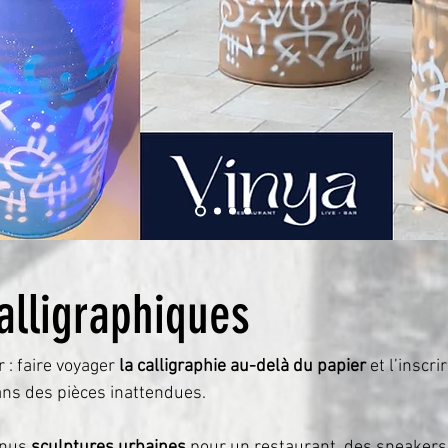
alligraphiques
 : faire voyager
la calligraphie au-delà du papier
et l’inscr
ns des pièces inattendues.
venus
sculptures urbaines
pour un restaurant, des sneakers