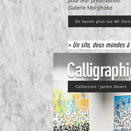
pour leur préservation."
Galerie Morphose
En Savoir plus sur Mr ZIon
« Un site, deux mondes à d
Calligraphi
Collection : Jardin Divers