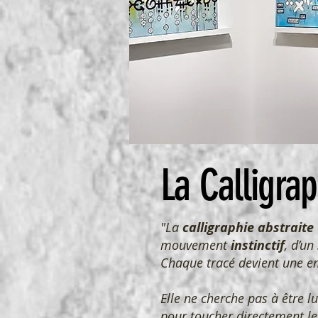
La Calligrap
"La
calligraphie abstraite
mouvement
instinctif
, d’un
Chaque tracé devient une e
Elle ne cherche pas à être lu
pour toucher directement le