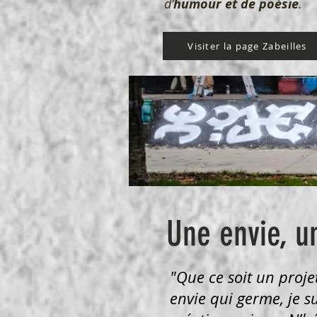
d’
humour et de poésie
.
Visiter la page Zabeilles
Une envie, un
"Que ce soit un proje
envie qui germe, je su