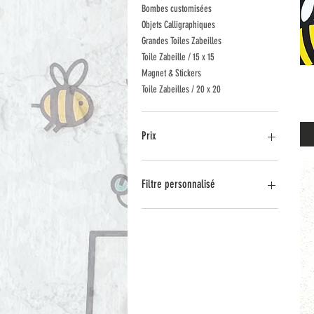
Bombes customisées
Objets Calligraphiques
Grandes Toiles Zabeilles
Toile Zabeille / 15 x 15
Magnet & Stickers
Toile Zabeilles / 20 x 20
Prix
3 €
650 €
Filtre personnalisé
Toile Zabeilles / 30 x 30
Zabeille métal encadrée
Toile Zabeilles / 40 x 40
Bombe Zabeilles
Zabeilles en Acier
Bombes customisées
Objets Calligraphiques