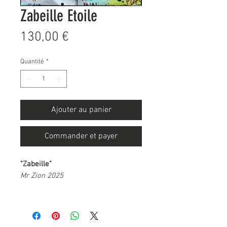
Zabeille Etoile
Prix
130,00 €
Quantité
*
Ajouter au panier
Commander et payer
"Zabeille"
Mr Zion 2025
La toile est peinte dans l'esprit d'un
mur composé de plusieurs graffitis,
superpositions et écritures. La