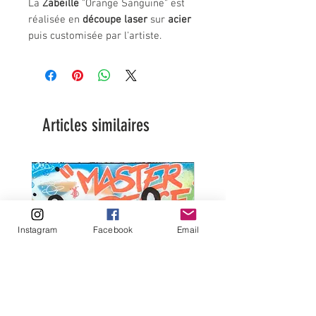
La
Zabeille
"Orange Sanguine" est
réalisée en
découpe laser
sur
acier
puis customisée par l'artiste.
Chaque pièce est une création
originale.
Cadre vitrine en bois et vitrine en
plexiglas
format
:
13 cm x 18 cm
Articles similaires
Instagram
Facebook
Email