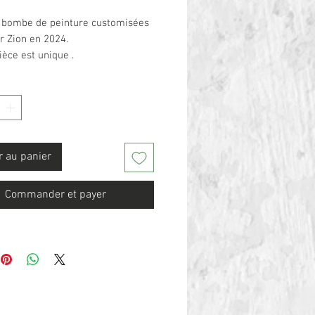
e bombe de peinture customisées
r Zion en 2024.
èce est unique .
 mixtes sur objet recyclé.
ité de commander pour un
étranger (contactez-moi)
r au panier
Commander et payer