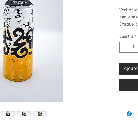
Véritabl
par Miste
Chaque pi
Technique
Quantité
*
Possibil
envoi l'
Ajoute